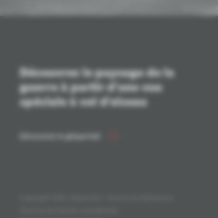
Découvrez le paysage de la
guerre à partir d'une vue
spéciale à vol d'oiseau
Découvrez le géoportail
Copyright 2026. Géoportail - Service du Patrimoine,
Province de Flandre-Occidentale.