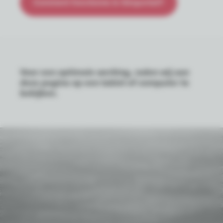
Comment fonctionne le Géoportail?
Voor een optimale werking, raden wij aan
deze pagina op een tablet of computer te
bekijken.